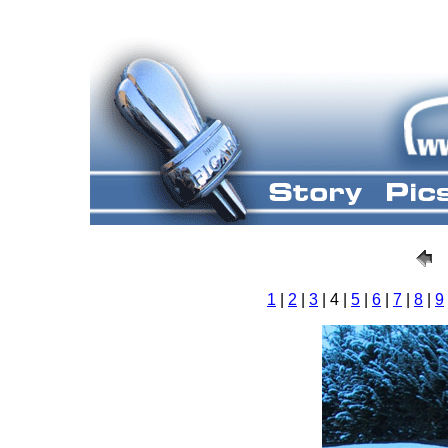
1
|
2
|
3
| 4 |
5
|
6
|
7
|
8
|
9